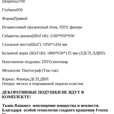
Ширина
2100
Глубина
950
Форма
Прямой
Независимый пружинный блок, ППУ, фанера
Габариты дивана(ШхГхВ): 2100*950*930
Спальное место(ШхГ): 1950*1450 мм
Бельевой ящик (ШхГхВ): 1860*630*135 мм (ЛДСП,ЛДВП)
Наполнение подушек: ППУ,синтешар
Механизм: Пантограф (Тик-так)
Каркас: Фанера,ДСП,ДВП
Опоры: металл в порошковой окраске,пластик
ДЕКОРАТИВНЫЕ ПОДУШКИ НЕ ИДУТ В
КОМПЛЕКТЕ!
Ткань Romance -воплощение изящества и нежности.
Благодаря особой технологии гладкого крашения Frozen