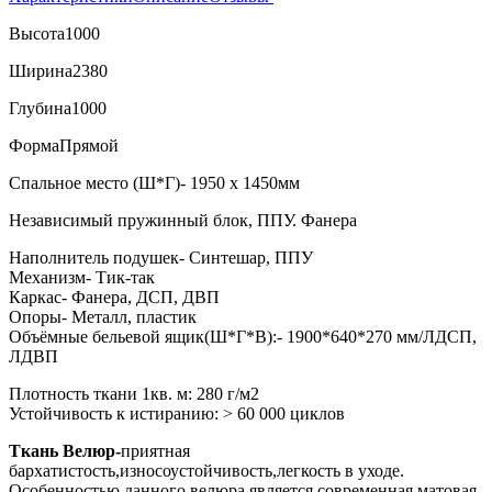
Высота
1000
Ширина
2380
Глубина
1000
Форма
Прямой
Спальное место (Ш*Г)- 1950 x 1450мм
Независимый пружинный блок, ППУ. Фанера
Наполнитель подушек- Синтешар, ППУ
Механизм- Тик-так
Каркас- Фанера, ДСП, ДВП
Опоры- Металл, пластик
Объёмные бельевой ящик(Ш*Г*В):- 1900*640*270 мм/ЛДСП,
ЛДВП
Плотность ткани 1кв. м: 280 г/м2
Устойчивость к истиранию: > 60 000 циклов
Ткань Велюр-
приятная
бархатистость,износоустойчивость,легкость в уходе.
Особенностью данного велюра является современная матовая