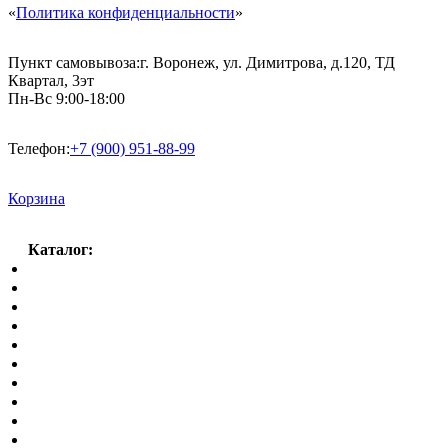
«
Политика конфиденциальности
»
Пункт самовывоза:
г. Воронеж, ул. Димитрова, д.120, ТД
Квартал, 3эт
Пн-Вс 9:00-18:00
Телефон:
+7 (900) 951-88-99
Корзина
Каталог:
Спальный гарнитур
Кухни
Гостиные
Кровать в спальню
Матрасы
Шкафы
Мягкая мебель
Готовые детские комнаты
Прихожие
Малые формы