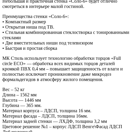
Небольшая и практичная стенка «Соло-6» будет отлично
смотреться в интерьере малой гостиной.
Преимущества стенки «Соло-6»:
• Компактный размер
• Открытая ниша под ТВ.
• Стильная комбинированная стеклостворка с тонированными
стеклами
• Две вместительных ниши под телевизором
• Быстрая и простая сборка
МК Стиль использует технологию обработки торцов «Full
circle ECO» — обработка всех видимых торцов деталей
кромкой ПВХ 0,4 мм – повышает защищенность от влаги и
полностью исключает проникновение даже микродоз
формальдегидов в атмосферу жилого помещения.
Вес – 52 кг
Длина – 1562 мм
Высота — 1446 мм
Глубина — 365 мм.
Материал корпуса – ЛДСП, толщина 16 мм.
Материал фасада – ЛДСП, толщина 16мм.
Материал задней стенки — ЛХДФ, толщина 3,2 мм
Цветовое решение №1 – корпус ЛДСП Венге\Фасад ЛДСП
Дуб молочный