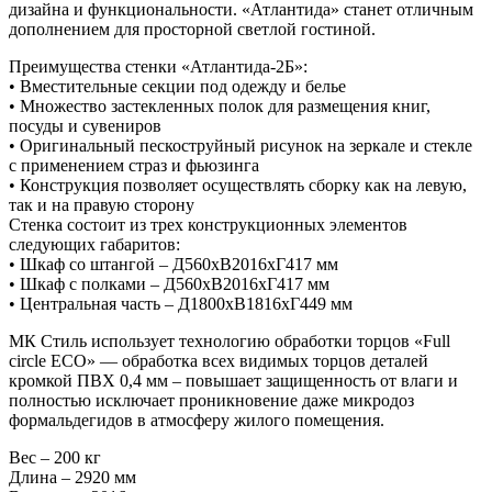
дизайна и функциональности. «Атлантида» станет отличным
дополнением для просторной светлой гостиной.
Преимущества стенки «Атлантида-2Б»:
• Вместительные секции под одежду и белье
• Множество застекленных полок для размещения книг,
посуды и сувениров
• Оригинальный пескоструйный рисунок на зеркале и стекле
с применением страз и фьюзинга
• Конструкция позволяет осуществлять сборку как на левую,
так и на правую сторону
Стенка состоит из трех конструкционных элементов
следующих габаритов:
• Шкаф со штангой – Д560хВ2016хГ417 мм
• Шкаф с полками – Д560хВ2016хГ417 мм
• Центральная часть – Д1800хВ1816хГ449 мм
МК Стиль использует технологию обработки торцов «Full
circle ECO» — обработка всех видимых торцов деталей
кромкой ПВХ 0,4 мм – повышает защищенность от влаги и
полностью исключает проникновение даже микродоз
формальдегидов в атмосферу жилого помещения.
Вес – 200 кг
Длина – 2920 мм