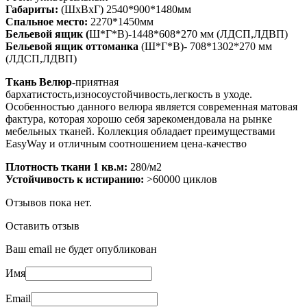
Габариты:
(ШхВхГ) 2540*900*1480мм
Спальное место:
2270*1450мм
Бельевой ящик (
Ш*Г*В)-1448*608*270 мм (ЛДСП,ЛДВП)
Бельевой ящик оттоманка
(Ш*Г*В)- 708*1302*270 мм
(ЛДСП,ЛДВП)
Ткань Велюр-
приятная
бархатистость,износоустойчивость,легкость в уходе.
Особенностью данного велюра является современная матовая
фактура, которая хорошо себя зарекомендовала на рынке
мебельных тканей. Коллекция обладает преимуществами
EasyWay и отличным соотношением цена-качество
Плотность ткани 1 кв.м:
280/м2
Устойчивость к истиранию:
>60000 циклов
Отзывов пока нет.
Оставить отзыв
Ваш email не будет опубликован
Имя
Email