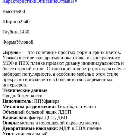
Характеристики
Описание
Отзывы
Высота
900
Ширина
2540
Глубина
1430
Форма
Угловой
«Бруно»
— это сочетание простых форм и ярких цветов.
Утяжка в стиле «квадраты» и окантовка из контрастного
МДФ в ПВХ пленке придают дивану индивидуальность и
более строгий стиль. Стилизация под ретро, которая сейчас
набирает популярность, а особенно мебель в этом стиле
прекрасно вписывается в большинство современных
интерьеров.
Технические данные
Средней жесткости
Наполнитель:
ППУ,фанера
Механизм раздвижения:
Тик-так,оттоманка
Объемный бельевой ящик ЛДСП
Каркасная:
фанера ДСП, ДВП
Опоры
: металл в порошковой окраске,пластик
Декоративные накладки
: МДФ в ПВХ пленке
Угол
: универсальный