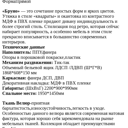
Форма
Прямой
«Бруно»
— это сочетание простых форм и ярких цветов.
Утяжка в стиле «квадраты» и окантовка из контрастного
МДФ в ПВХ пленке придают дивану индивидуальность и
более строгий стиль. Стилизация под ретро, которая сейчас
набирает популярность, а особенно мебель в этом стиле
прекрасно вписывается в большинство современных
интерьеров.
Технические данные
Наполнитель:
ППУ,фанера
Опоры в порошковой покраске,пластик
Механизм раздвижения:
Тик-так
Объемный бельевой ящик ЛДСП /ЛДВП (Ш*Г*В)
1868*608*150 мм
Каркасная:
фанера ДСП, ДВП
Декоративная накладка: МДФ в ПВХ пленке
Габариты:
(ШхВхГ) 2200*900*990мм
Спальное место:
1950*1450мм
Ткань Велюр-
приятная
бархатистость,износоустойчивость,легкость в уходе.
Особенностью данного велюра является современная матовая
фактура, которая хорошо себя зарекомендовала на рынке
мебельных тканей. Коллекция обладает преимуществами