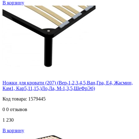
В корзину
Ножки для кровати (207) (Вер-1,2,3,4,5,Ван,Гра, Е4, Жасмин,
Кам1, Кар5,11,15,)Ло,Ла, М-1,3,5,ШеФрЭб)
Код товара: 1579445
0
0 отзывов
1 230
В корзину