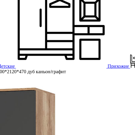
Детские
Прихожие
00*2120*470 дуб каньон/графит