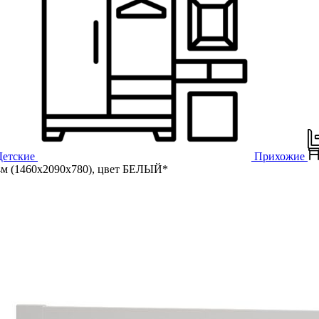
Детские
Прихожие
4м (1460х2090х780), цвет БЕЛЫЙ*