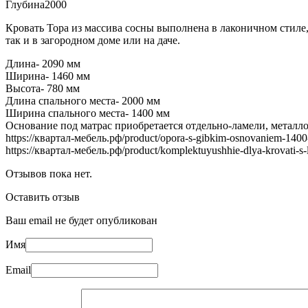
Глубина
2000
Кровать Тора из массива сосны выполнена в лаконичном стиле,
так и в загородном доме или на даче.
Длина-
2090 мм
Ширина-
1460 мм
Высота-
780 мм
Длина спального места-
2000 мм
Ширина спального места-
1400 мм
Основание под матрас приобретается отдельно-ламели, металл
https://квартал-мебель.рф/product/opora-s-gibkim-osnovaniem-1400
https://квартал-мебель.рф/product/komplektuyushhie-dlya-krovati-s
Отзывов пока нет.
Оставить отзыв
Ваш email не будет опубликован
Имя
Email