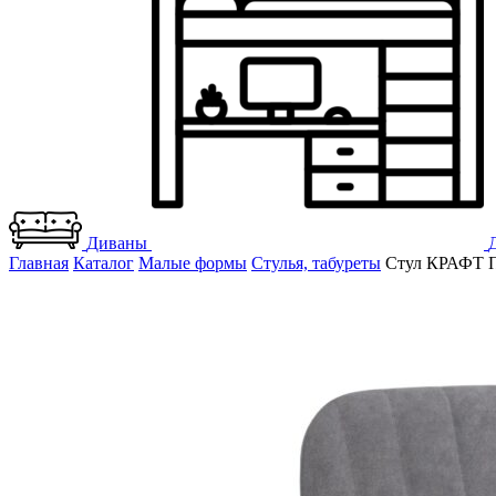
Диваны
Главная
Каталог
Малые формы
Стулья, табуреты
Стул КРАФТ П