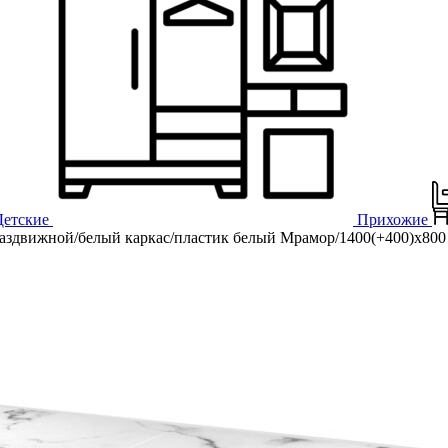
Детские
Прихожие
здвижной/белый каркас/пластик белый Мрамор/1400(+400)х800