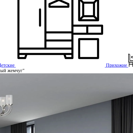
Детские
Прихожие
лый жемчуг"