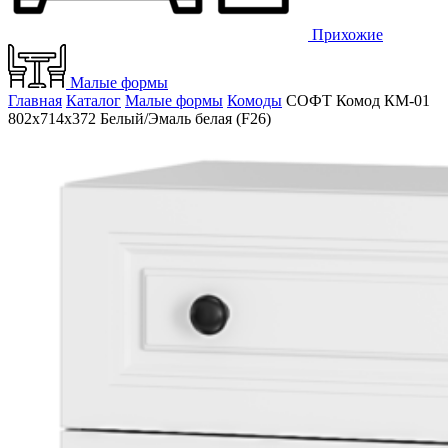
Прихожие
Малые формы
Главная
Каталог
Малые формы
Комоды
СОФТ Комод КМ-01
802х714х372 Белый/Эмаль белая (F26)