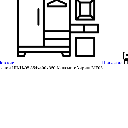
Детские
Прихожие
сной ШКН-08 864х400х860 Кашемир/Айриш MF03