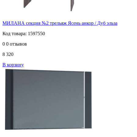
МИЛАНА секция №2 трельяж Ясень анкор / Дуб эльза
Код товара: 1597550
0
0 отзывов
8 320
В корзину