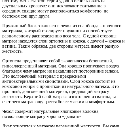
поэтому матрасы этой серии удобно использовать на
двуспальных кроватях: они исключают скатывание в
середину, спящие могут расположиться комфортно, не
беспокоя сон друг друга.
Пружинный блок заключен в чехол из спанбонда – прочного
материала, который изолирует пружины и способствует
равномерному распределению веса тела. С одной стороны
матраса находятся слои ортопены и кокоса, с другой – кокоса и
ватина. Таким образом, две стороны матраса имеют разную
жесткость.
Ортопена представляет собой экологически безопасный,
гипоаллергенный материал. Она хорошо пропускает воздух,
благодаря чему матрас не накапливает посторонние запахи.
Это долговечный материал с прекрасными
антибактериальными свойствами. Слой кокоса состоит из
кокосовой койры с пропиткой из натурального латекса. Это
прочный, долговечный материал, придающий матрасу
жесткость. Верхний слой матраса изготовлен из ватина, за
счет чего матрас ощущается более мягким и комфортным.
Чехол содержит натуральные хлопковые волокна,
позволяющие матрасу хорошо «дышать».
Дуэт относится к матрасам переменной жесткости. Вы сами