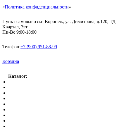
«
Политика конфиденциальности
»
Пункт самовывоза:
г. Воронеж, ул. Димитрова, д.120, ТД
Квартал, 3эт
Пн-Вс 9:00-18:00
Телефон:
+7 (900) 951-88-99
Корзина
Каталог:
Спальный гарнитур
Кухни
Гостиные
Кровать в спальню
Матрасы
Шкафы
Мягкая мебель
Готовые детские комнаты
Прихожие