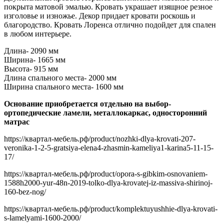
покрыта матовой эмалью. Кровать украшает изящное резное
изголовье и изножье. Декор придает кровати роскошь и
благородство. Кровать Лоренса отлично подойдет для спален
в любом интерьере.
Длина- 2090 мм
Ширина- 1665 мм
Высота- 915 мм
Длина спального места- 2000 мм
Ширина спального места- 1600 мм
Основание приобретается отдельно на выбор-
ортопедические ламели, металлокаркас, односторонний
матрас
https://квартал-мебель.рф/product/nozhki-dlya-krovati-207-
veronika-1-2-5-gratsiya-elena4-zhasmin-kameliya1-karina5-11-15-
17/
https://квартал-мебель.рф/product/opora-s-gibkim-osnovaniem-
1588h2000-yur-48n-2019-tolko-dlya-krovatej-iz-massiva-shirinoj-
160-bez-nog/
https://квартал-мебель.рф/product/komplektuyushhie-dlya-krovati-
s-lamelyami-1600-2000/