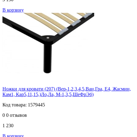
В корзину
Ножки для кровати (207) (Вер-1,2,3,4,5,Ван,Гра, Е4, Жасмин,
Кам1, Кар5,11,15,)Ло,Ла, М-1,3,5,ШеФрЭб)
Код товара: 1579445
0
0 отзывов
1 230
В корзину