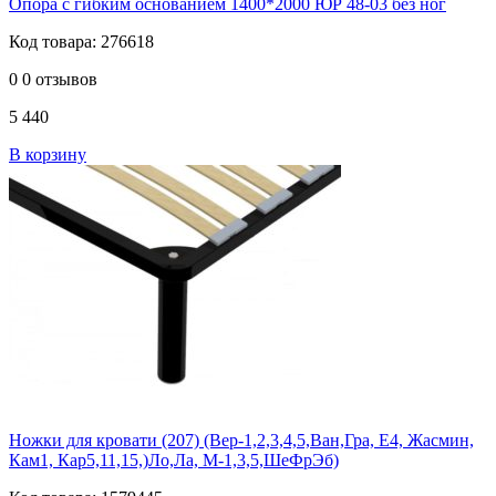
Опора с гибким основанием 1400*2000 ЮР 48-03 без ног
Код товара: 276618
0
0 отзывов
5 440
В корзину
Ножки для кровати (207) (Вер-1,2,3,4,5,Ван,Гра, Е4, Жасмин,
Кам1, Кар5,11,15,)Ло,Ла, М-1,3,5,ШеФрЭб)