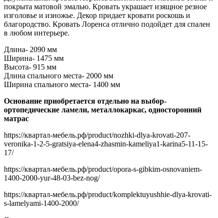
покрыта матовой эмалью. Кровать украшает изящное резное
изголовье и изножье. Декор придает кровати роскошь и
благородство. Кровать Лоренса отлично подойдет для спален
в любом интерьере.
Длина- 2090 мм
Ширина- 1475 мм
Высота- 915 мм
Длина спального места- 2000 мм
Ширина спального места- 1400 мм
Основание приобретается отдельно на выбор-
ортопедические ламели, металлокаркас, односторонний
матрас
https://квартал-мебель.рф/product/nozhki-dlya-krovati-207-
veronika-1-2-5-gratsiya-elena4-zhasmin-kameliya1-karina5-11-15-
17/
https://квартал-мебель.рф/product/opora-s-gibkim-osnovaniem-
1400-2000-yur-48-03-bez-nog/
https://квартал-мебель.рф/product/komplektuyushhie-dlya-krovati-
s-lamelyami-1400-2000/