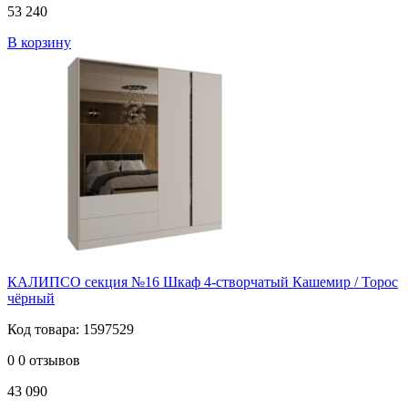
53 240
В корзину
КАЛИПСО секция №16 Шкаф 4-створчатый Кашемир / Торос
чёрный
Код товара: 1597529
0
0 отзывов
43 090