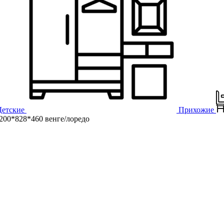
Детские
Прихожие
00*828*460 венге/лоредо