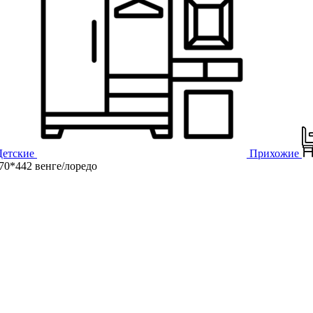
Детские
Прихожие
0*442 венге/лоредо