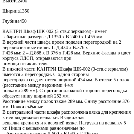
Высота
2400
Ширина
1350
Глубина
450
КАНТРИ Шкаф ШК-002 (3-ств.с зеркалом)» имеет
габаритные размеры: Д.1350 х В.2400 х Г.455 мм.
В верхней части шкафа проем поделен перегородкой на 2
неравнозначные ниши: 1- Д.434 х В.376 х
Г.426 мм; 2 – Д.868 х В.376 х Г.426 мм. Верхние фасады в цвет
корпуса ЛДСП, открываются при
помощи оттакивателя.
В нижней части КАНТРИ Шкафа ШК-002 (3-ств.с зеркалом)
имеются 2 перегородки. С одной стороны
перегородка создает отсек шириной 434 мм. В отсеке 5 полок
(расстояние между верхними 4-мя
полками 289 мм). С противоположной стороны перегородка
образует нишу шириной 252 мм.
Расстояние между полок также 289 мм. Снизу расстояние 376
мм. Полки съёмные.
В центральной части шкафа расположена вязка для крепления
к ней выдвижной вешалки. Выдвижная
вешалка крепится и к верхней вязке. Нагрузка на вешалку 5
кг. Ниши с вешалками равнозначные по
габаритному размеру Д.600 х В.943 х Г.426 мм.