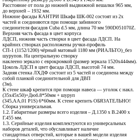
Расстояние от пола до нижней выдвижной вешалки 965 мм,
до верхней – 1932 мм.
Нижние фасады КАНТРИ Шкафа ШК-002 состоят из 2х
частей и соединяются при помощи забивного
соединителя фасадов Cuba d.5 мм, длина 70 мм 590D051070Z.
Верхняя часть фасада в цвет корпуса
ЛДСП, нижняя часть створки в цвет фасада ЛДСП. На
крайних створках расположены ручки-профиль
СП-1 (1152/1200) чёрный матовый 1180 мм (РИАЛЬТО)_без
шурупов. На центральную створку
наклеено зеркало с еврокромкой (размер зеркала 1520х444мм).
Цоколь ЛДСП в цвет фасада ЛДСП, высотой 74 мм.
Задняя стенка ЛХДФ состоит из 5 частей и соединена между
собой планкой соединительной для ДВП
(3м).
К стене шкаф крепится при помощи навеса — уголок с накл.
(35х45х50)+Дюб.8*50мм + шуруп
(345,АА,01 P1S) 6*60мм. К стене крепить ОБЯЗАТЕЛЬНО!
Сборка универсальная.
1.2. Габаритные размеры всего изделия – Д.1350 х В.2400 х
Г.455 мм.
1.3. Серийные изделия комплектуются из универсальных
наборов деталей, что обуславливает наличие
стандартных отверстий, которые в вашей модели изделия