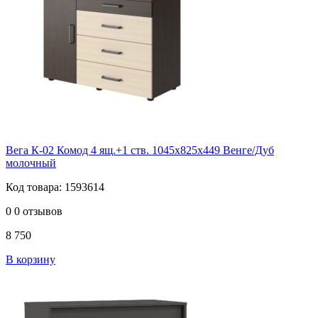
Вега К-02 Комод 4 ящ.+1 ств. 1045х825х449 Венге/Дуб
молочный
Код товара: 1593614
0
0 отзывов
8 750
В корзину