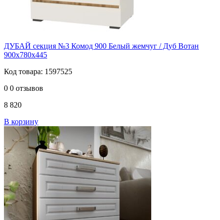
ДУБАЙ секция №3 Комод 900 Белый жемчуг / Дуб Вотан
900х780х445
Код товара: 1597525
0
0 отзывов
8 820
В корзину