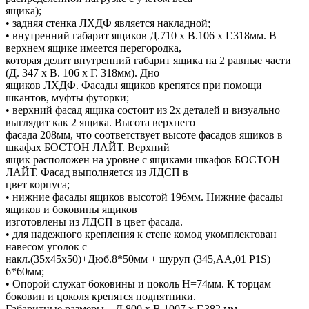
ящика);
• задняя стенка ЛХДФ является накладной;
• внутренний габарит ящиков Д.710 х В.106 х Г.318мм. В
верхнем ящике имеется перегородка,
которая делит внутренний габарит ящика на 2 равные части
(Д. 347 х В. 106 х Г. 318мм). Дно
ящиков ЛХДФ. Фасады ящиков крепятся при помощи
шкантов, муфты футорки;
• верхний фасад ящика состоит из 2х деталей и визуально
выглядит как 2 ящика. Высота верхнего
фасада 208мм, что соответствует высоте фасадов ящиков в
шкафах БОСТОН ЛАЙТ. Верхний
ящик расположен на уровне с ящиками шкафов БОСТОН
ЛАЙТ. Фасад выполняется из ЛДСП в
цвет корпуса;
• нижние фасады ящиков высотой 196мм. Нижние фасады
ящиков и боковины ящиков
изготовлены из ЛДСП в цвет фасада.
• для надежного крепления к стене комод укомплектован
навесом уголок с
накл.(35х45х50)+Дюб.8*50мм + шуруп (345,АА,01 P1S)
6*60мм;
• Опорой служат боковины и цоколь H=74мм. К торцам
боковин и цоколя крепятся подпятники.
Габаритные размеры – Д.800 х В.1007 х Г.382 мм