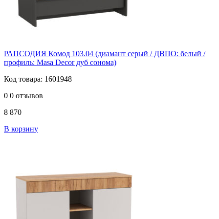
РАПСОДИЯ Комод 103.04 (диамант серый / ДВПО: белый /
профиль: Masa Decor дуб сонома)
Код товара: 1601948
0
0 отзывов
8 870
В корзину