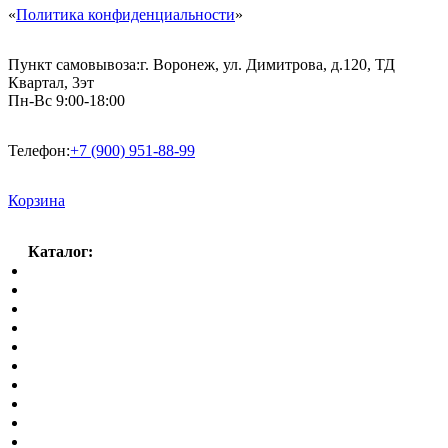
«
Политика конфиденциальности
»
Пункт самовывоза:
г. Воронеж, ул. Димитрова, д.120, ТД
Квартал, 3эт
Пн-Вс 9:00-18:00
Телефон:
+7 (900) 951-88-99
Корзина
Каталог:
Спальный гарнитур
Кухни
Гостиные
Кровать в спальню
Матрасы
Шкафы
Мягкая мебель
Готовые детские комнаты
Прихожие
Малые формы