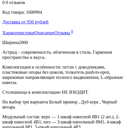
0
0 отзывов
Код товара: 1600994
Доставка от 950 рублей
0
Характеристики
Описание
Отзывы
Ширина
2000
Астрид – современность, облеченная в стиль. Гармония
пространства и вкуса.
Комплектация и особенности: петли с доводчиками,
пластиковые опоры без цоколя, толкатель push-to-open,
шариковые направляющие полного выдвижения, L-образные
навесы.
Столешница в комплектацию НЕ ВХОДИТ.
На выбор три варианта Белый мрамор , Дуб кера , Черный
янтарь
Модульный состав: верх — 1-шкаф навесной 8В1 (2 шт.), 2-
шкаф навесной 4В1; низ — 3-шкаф напольный 8М1, 4-шкаф
напольный 8Р1, 5-шкаф напольный 4Р3.